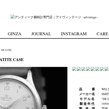
GINZA
JOURNAL
INSTAGRAM
CARE
>
DE LUXE
ATITE CASE
品 番
WS12
メーカー名
SMI
モ デ ル 名
"DE 
製 造 年 代
195
製 造 国
英国