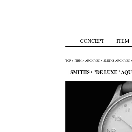
CONCEPT
ITEM
TOP
>
ITEM
>
ARCHIVES
>
SMITHS ARCHIVES
｜SMITHS / "DE LUXE" AQU