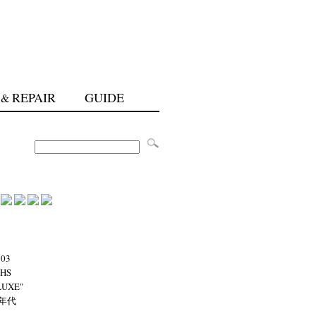
REPAIR
GUIDE
&
03
THS
LUXE"
0年代