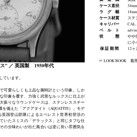
ケース直径
34
ラ グ 幅
18m
ケース材質
ステ
キャリバー
CAL.
ベ ル ト
adv
状 態
やや
に小
保 証 期 間
12
☞ LOOK BOOK 
ス” ／ 英国製 1950年代
荷しています。
で可愛らしくも上品な腕時計という印象。しか
な印象を覆す、力強く武骨なルックスに仕上が
大振りなラウンドケースは、ステンレススチー
を備えた「アクアタイト（AQUATITE）」モデ
いる英国登山部隊によるエベレスト世界初登頂の
ていたスミスの「デラックス」と同じタフな仕
その分味わいが出た風合いは逆に良い雰囲気を