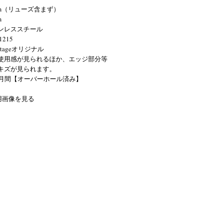
mm（リューズ含まず）
m
ンレススチール
1215
intageオリジナル
使用感が見られるほか、エッジ部分等
キズが見られます。
ヶ月間【オーバーホール済み】
着用画像を見る