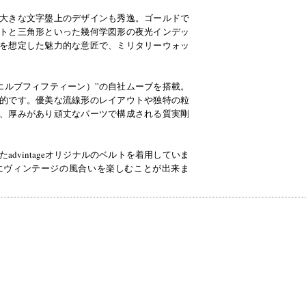
大きな文字盤上のデザインも秀逸。ゴールドで
トと三角形といった幾何学図形の夜光インデッ
を想定した魅力的な意匠で、ミリタリーウォッ
。
ゥエルブフィフティーン）”の自社ムーブを搭載。
的です。優美な流線形のレイアウトや独特の粒
、厚みがあり頑丈なパーツで構成される質実剛
dvintageオリジナルのベルトを着用していま
にヴィンテージの風合いを楽しむことが出来ま