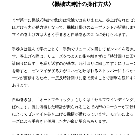
《機械式時計の操作方法》
まず第一に機械式時計の動力は電池ではありません。巻上げられたゼ
ほどける力が動力源となって、機械仕掛けのムーブメントが駆動しま
マイの巻上げ方は大きく手巻きと自動巻きの２つに分けられます。
手巻きは読んで字のごとく、手動でリューズを回してゼンマイを巻き
す。巻上げる際は、リューズをつまんだ指を離さずに「時計回りに回
計回りに戻す」を繰り返すのが基本。時計回りに回してすぐにリュー
を離すと、ゼンマイが戻る力がコハゼと呼ばれるストッパーにぶつか
ージが蓄積するため、一度反時計回りに指で戻すことで衝撃を緩和す
あります。
自動巻きは、「オートマティック」もしくは「セルフワインディング
ばれます。腕に装着した時計が振られることで内部のローターが回転
によってゼンマイを巻き上げる機構が備わっています。モデルによっ
ーズによる手巻きと併用した方が良い場合もあります。