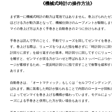
《機械式時計の操作方法》
まず第一に機械式時計の動力は電池ではありません。巻上げられたゼ
ほどける力が動力源となって、機械仕掛けのムーブメントが駆動しま
マイの巻上げ方は大きく手巻きと自動巻きの２つに分けられます。
手巻きは読んで字のごとく、手動でリューズを回してゼンマイを巻き
す。巻上げる際は、リューズをつまんだ指を離さずに「時計回りに回
計回りに戻す」を繰り返すのが基本。時計回りに回してすぐにリュー
を離すと、ゼンマイが戻る力がコハゼと呼ばれるストッパーにぶつか
ージが蓄積するため、一度反時計回りに指で戻すことで衝撃を緩和す
あります。
自動巻きは、「オートマティック」もしくは「セルフワインディング
ばれます。腕に装着した時計が振られることで内部のローターが回転
によってゼンマイを巻き上げる機構が備わっています。モデルによっ
ーズによる手巻きと併用した方が良い場合もあります。