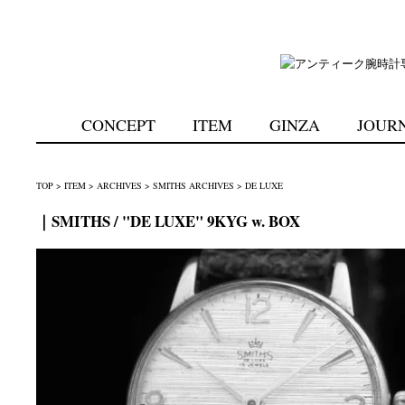
CONCEPT
ITEM
GINZA
JOUR
TOP
>
ITEM
>
ARCHIVES
>
SMITHS ARCHIVES
>
DE LUXE
｜SMITHS / "DE LUXE" 9KYG w. BOX