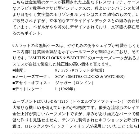
こちらは金無垢のケースが採用された上品なドレスウォッチ。ケー
なアラビア数字やクサビ型インデックスの、程よいアンバランス加
より目を引く文字盤のホリゾンタルラインはスミス独特のもので、
に散見されますが、立体的なアプライドインデックスとの組み合わ
ています。ベゼルがやや薄めにデザインされており、文字盤の存在
るのもポイント。
9カラットの金無垢ケースは、やや丸みのあるシェイプが可愛らしく
ース内部には英国金製品を示すホールマークが刻印されており、そ
りです。”SMITHS CLOCKS & WATCHES" のメーカーズマークが
スミスが自社で製造した純正性の高い個体と言えます。
■純度： 9 / .375（9カラット金無垢）
■メーカーズマーク： SCW（SMITHS CLOCKS & WATCHES）
■アセイ・オフィス： ジャガー（ロンドン）
■デイトレター： l（1965年）
ムーブメントはいわゆる”1215（トゥエルブフィフティーン）”の自
大振りな機止めを備えているのが特徴的です。優美な流線形のレイ
金仕上げが美しいムーブメントですが、厚みがあり頑丈なパーツで
健な作りも見逃せません。テンプに装備されたキフショックと呼ば
置は、ロレックスやパテック・フィリップが採用していたことで知ら