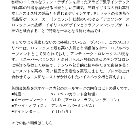
独特のコミカルなフォントデザインを持ったアラビア数字インデッ
自動車の計器を思わせる可愛らしい雰囲気。当時イギリスの自動車
功したスミス社の製品とも通じるデザインです。9カラットの金無垢
高品質ケースメーカー《デニソン》社製のいわゆる「デニソンケー
ロレックスの故郷、イギリスのデザインとクラフツマンシップがロ
技術と融合することで特別な一本となり得た逸品です。
そしてやはり見逃せないのは搭載しているムーブメント。このCAL.10-
リバーは、ロレックスで最も高い人気と市場価値を持つ「バブルバ
ーブメントとして知られており、アンティーク・ロレックスの礎を
す。《スーパーバランス》と名付けられた独特の形状のテンプはロレッ
に特許を取得した構造で、テンワを部分的に幅を持たせて直径を長
モーメントを高め、高い精度と安定性を実現しました。ブレゲ巻上
合わせても、大変なコストがかけられたハイスペック機と言えます。
英国金製品を示すケース内部のホールマークの内容は以下の通りです
■純度： 9 / .375（9カラット金無垢）
■メーカーズマーク： A.L.D.（アーロン・ラフキン・デニソン）
■アセイ・オフィス： アンカー（バーミンガム）
■デイトレター： Y（1948年）
☞その他の画像はこちら