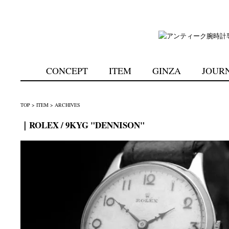
CONCEPT
ITEM
GINZA
JOUR
TOP
>
ITEM
>
ARCHIVES
｜ROLEX / 9KYG "DENNISON"