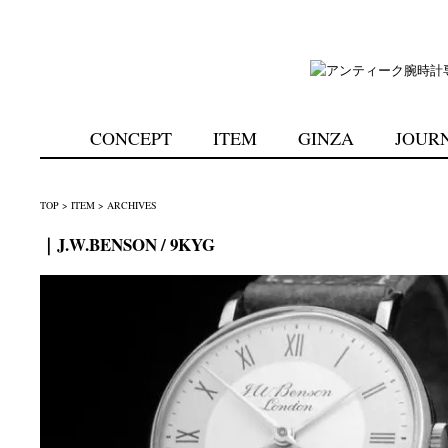
CONCEPT
ITEM
GINZA
JOUR
TOP
>
ITEM
>
ARCHIVES
｜J.W.BENSON / 9KYG