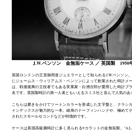
J.W.ベンソン 金無垢ケース ／ 英国製 1950
英国ロンドンの王室御用達ジュエラーとして知られるJ.W.ベンソン。古
にジェームス・ウィリアムス・ベンソンによって創業された時計メ
は、戦後復興の立役者でもある実業家・白洲次郎が愛用した時計ブ
名です。英国製時計の第一人者ともいえるスミス社と並んで人気のあ
こちらは磨きをかけてツートンカラーを形成した文字盤と、クラシ
インデックスが魅力的な一本。細身のドーフィンハンドや、極めて
されたスモールセコンドなどが特徴的です。
ケースは英国高級腕時計に多く見られる9カラットの金無垢製。"A.L.