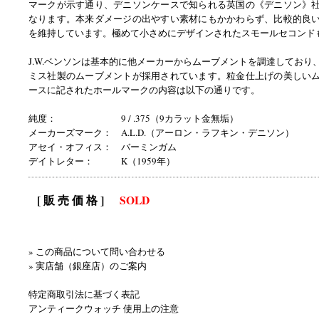
マークが示す通り、デニソンケースで知られる英国の《デニソン》
なります。本来ダメージの出やすい素材にもかかわらず、比較的良
を維持しています。極めて小さめにデザインされたスモールセコンド
J.W.ベンソンは基本的に他メーカーからムーブメントを調達しており
ミス社製のムーブメントが採用されています。粒金仕上げの美しい
ースに記されたホールマークの内容は以下の通りです。
純度： 9 / .375（9カラット金無垢）
メーカーズマーク： A.L.D.（アーロン・ラフキン・デニソン）
アセイ・オフィス： バーミンガム
デイトレター： K（1959年）
[ 販 売 価 格 ]
SOLD
» この商品について問い合わせる
» 実店舗（銀座店）のご案内
特定商取引法に基づく表記
アンティークウォッチ 使用上の注意