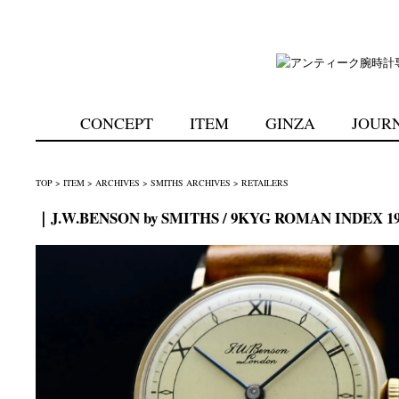
CONCEPT
ITEM
GINZA
JOUR
TOP
>
ITEM
>
ARCHIVES
>
SMITHS ARCHIVES
>
RETAILERS
｜J.W.BENSON by SMITHS / 9KYG ROMAN INDEX 19