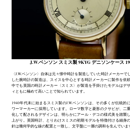
J.W.ベンソン スミス製 9KYG デニソンケース 19
〈J.W.ベンソン〉自体は元々懐中時計を製造していた時計メーカーで
した腕時計の製造は、スイスを中心とする時計メーカーに製作を依
中でも英国の時計メーカー〈スミス〉が製造を手掛けたモデルはデ
ィともに極めて高いことで知られています。
1940年代末に始まるスミス製のJ.W.ベンソンは、その多くが伝統的
ワーマーカーに採用しています。ローマ数字と菱形のクサビが、二
化して配されるデザインは、明らかにアール・デコの様式美を踏襲
上がり。英国時計、とりわけスミスの初期モデルを特徴付ける細身
針は幾何学的な線の配置と一致し、文字盤に一層の調和を生んでいま