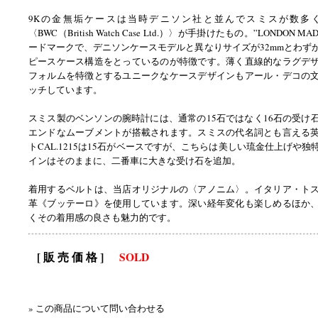
9Kの金無垢ケースは当時デニソン社と並んでスミスが数多
〈BWC（British Watch Case Ltd.）〉が手掛けたもの。”LONDON 
ードマークで、デニソンケースモデルと異なりサイズが32mmとわず
ピースケース構造をとっているのが特徴です。薄く直線的なラグデ
フォルムを特徴とするユニークなケースデザインもアール・デコの
ッチしています。
スミス製のベンソンの腕時計には、通常の15石ではなく16石の受け
エンドなムーブメントが搭載されます。スミスの代名詞とも言える
トCAL.1215は15石がベースですが、こちらは美しい琉金仕上げや
インはそのままに、二番車に大きな受け石を追加。
着用するベルトは、当店オリジナルの〈アノニム〉。イタリア・ト
革《ブッテーロ》を使用しています。深い経年変化も楽しめるほか
くその着用感の良さも魅力的です。
[ 販 売 価 格 ]
SOLD
» この商品について問い合わせる