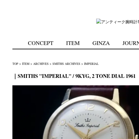
CONCEPT
ITEM
GINZA
JOUR
TOP
>
ITEM
>
ARCHIVES
>
SMITHS ARCHIVES
>
IMPERIAL
｜SMITHS "IMPERIAL" / 9KYG, 2 TONE DIAL 1961