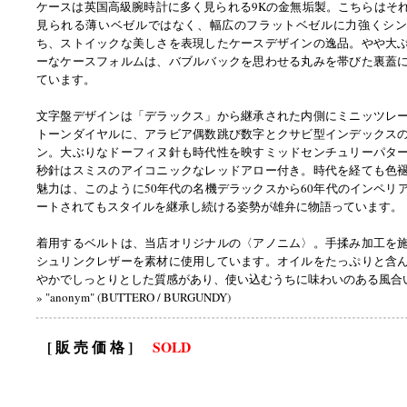
ケースは英国高級腕時計に多く見られる9Kの金無垢製。こちらはそ
見られる薄いベゼルではなく、幅広のフラットベゼルに力強くシン
ち、ストイックな美しさを表現したケースデザインの逸品。やや大
ーなケースフォルムは、バブルバックを思わせる丸みを帯びた裏蓋
ています。
文字盤デザインは「デラックス」から継承された内側にミニッツレ
トーンダイヤルに、アラビア偶数跳び数字とクサビ型インデックス
ン。大ぶりなドーフィヌ針も時代性を映すミッドセンチュリーパタ
秒針はスミスのアイコニックなレッドアロー付き。時代を経ても色
魅力は、このように50年代の名機デラックスから60年代のインペリ
ートされてもスタイルを継承し続ける姿勢が雄弁に物語っています。
着用するベルトは、当店オリジナルの〈アノニム〉。手揉み加工を
シュリンクレザーを素材に使用しています。オイルをたっぷりと含
やかでしっとりとした質感があり、使い込むうちに味わいのある風合
» "anonym" (BUTTERO / BURGUNDY)
[ 販 売 価 格 ]
SOLD