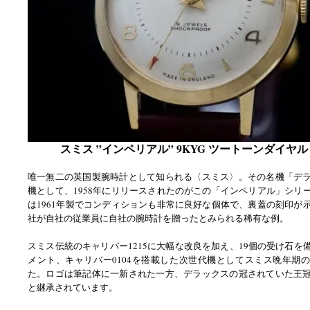
スミス ”インペリアル” 9KYG ツートーンダイヤル 1
唯一無二の英国製腕時計として知られる〈スミス〉。その名機「デ
機として、1958年にリリースされたのがこの「インペリアル」シリ
は1961年製でコンディションも非常に良好な個体で、裏蓋の刻印が
社が自社の従業員に自社の腕時計を贈ったとみられる稀有な例。
スミス伝統のキャリバー1215に大幅な改良を加え、19個の受け石を
メント、キャリバー0104を搭載した次世代機としてスミス晩年期
た。ロゴは筆記体に一新された一方、デラックスの冠されていた王
と継承されています。