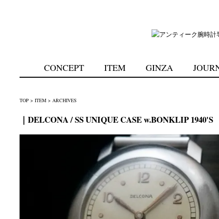
CONCEPT
ITEM
GINZA
JOUR
TOP
>
ITEM
>
ARCHIVES
｜DELCONA / SS UNIQUE CASE w.BONKLIP 1940'S