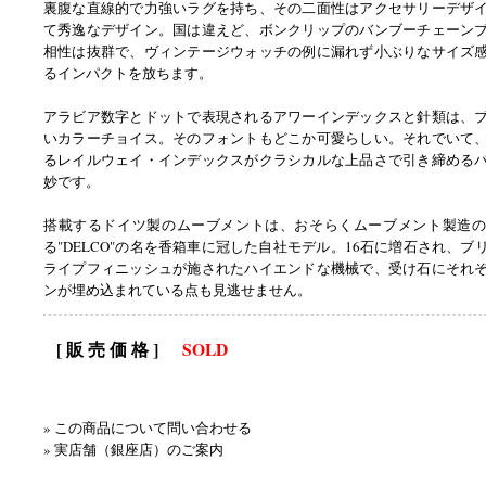
裏腹な直線的で力強いラグを持ち、その二面性はアクセサリーデザ
て秀逸なデザイン。国は違えど、ボンクリップのバンブーチェーン
相性は抜群で、ヴィンテージウォッチの例に漏れず小ぶりなサイズ
るインパクトを放ちます。
アラビア数字とドットで表現されるアワーインデックスと針類は、
いカラーチョイス。そのフォントもどこか可愛らしい。それでいて
るレイルウェイ・インデックスがクラシカルな上品さで引き締める
妙です。
搭載するドイツ製のムーブメントは、おそらくムーブメント製造の
る"DELCO"の名を香箱車に冠した自社モデル。16石に増石され、ブ
ライプフィニッシュが施されたハイエンドな機械で、受け石にそれ
ンが埋め込まれている点も見逃せません。
[ 販 売 価 格 ]
SOLD
» この商品について問い合わせる
» 実店舗（銀座店）のご案内