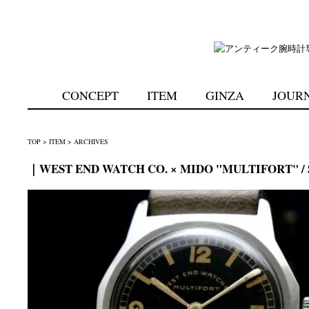
CONCEPT
ITEM
GINZA
JOUR
TOP
>
ITEM
>
ARCHIVES
｜WEST END WATCH CO. × MIDO "MULTIFORT" / S