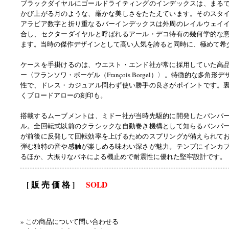
ブラックダイヤルにゴールドライティングのインデックスは、まる
かび上がる月のような、厳かな美しさをたたえています。そのスタ
アラビア数字と折り重なるバーインデックスは外周のレイルウェイ
合し、セクターダイヤルと呼ばれるアール・デコ特有の幾何学的な
ます。当時の傑作デザインとして高い人気を誇ると同時に、極めて希
ケースを手掛けるのは、ウエスト・エンド社が常に採用していた高
ー〈フランソワ・ボーゲル（François Borgel）〉。特徴的な多角形
性で、ドレス・カジュアル問わず使い勝手の良さがポイントです。
くブロードアローの刻印も。
搭載するムーブメントは、ミドー社が当時先駆的に開発したバンパ
ル。全回転式以前のクラシックな自動巻き機構として知らるバンパ
が前後に反発して回転効率を上げるためのスプリングが備えられて
弾む独特の音や感触が楽しめる味わい深さが魅力。テンプにインカ
るほか、大振りなバネによる機止めで耐震性に優れた堅牢設計です。
[ 販 売 価 格 ]
SOLD
» この商品について問い合わせる