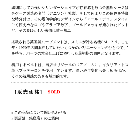
繊細にして力強いシリンダーシェイプが存在感を放つ金無垢ケース
チケース製造の名門〈デニソン〉社製。そして何よりこの個体を特
な時分針は、その幾何学的なデザインから「アール・デコ」スタイ
ごく控えめなロゴやアラビア数字、ゴールドメッキが施されたドッ
ど、その奥ゆかしい表情は唯一無二
搭載される英国製ムーブメントは、スミスが誇る名機CAL.1215。こち
年～1950年の間混在していたいくつかのバリエーションのひとつで、”S
を持ち、パーツの粒金仕上げに移行した最初期の個体となります。
着用するベルトは、当店オリジナルの〈アノニム〉。イタリア・ト
革《ブッテーロ》を使用しています。深い経年変化も楽しめるほか
くその着用感の良さも魅力的です。
[ 販 売 価 格 ]
SOLD
» この商品について問い合わせる
» 実店舗（銀座店）のご案内