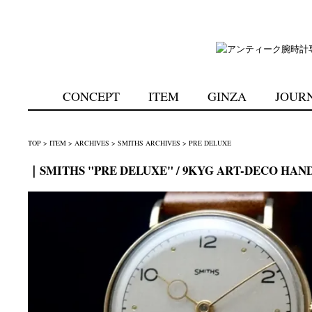
CONCEPT
ITEM
GINZA
JOUR
TOP
>
ITEM
>
ARCHIVES
>
SMITHS ARCHIVES
>
PRE DELUXE
｜SMITHS "PRE DELUXE" / 9KYG ART-DECO HANDS