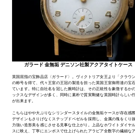
ガラード 金無垢 デニソン社製アクアタイトケース 1
英国屈指の宝飾品店〈ガラード〉。ヴィクトリア女王より「クラウ
の称号を得て、代々王室の王冠の製造を担った英国王室御用達の宝
ています。特に自社名を冠した腕時計は、その正統性を象徴するか
ックスなデザインが多く、同時に素朴で質実剛健な英国時計らしい
が出来ます。
こちらはやや大ぶりなシリンダースタイルの金無垢ケースが存在感
デザインもさりげなくステップドベゼルを採用し、金属の塊をくり
力強い造形美を感じさせる見事な仕上がり。上品なホワイトダイヤ
スに映え、丁寧にエンボスで仕上げられたアラビア全数字の繊細な