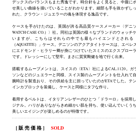
デックスのバランスもまた秀逸です。時分針をよく見ると、中腹に
せ美しい曲線を描いていることがわかります。細部も手を抜かずし
れた、クラウン・ジュエラーの魂を体現する逸品です。
ケースを手がけたのは、英国が誇る高品質ケースメーカー〈デニソン（
WATCH CASE CO.）〉社。同社は英国の様々なブランドのウォッ
いますが、こちらはそれらの中でも最もハイエンドとされる
（AQUATITE）」ケース。デニソンのアクアタイトケースは、エベレ
にエドモンド・ヒラリー卿が身につけていたスミスのエクスプロー
です。ドレッシーにして堅牢。まさに質実剛健を地で行く出来。
搭載するムーブメントは、スイスの〈ETA〉社によるCAL.1120。ガラ
ソンなどのジュエラーと同様、スイス製のムーブメントを仕入れて
腕時計を製造おり、その供給を主に担っていたのがETAでした。テ
インカブロックを装備し、ケースと同様にタフな作り。
着用するベルトは、イタリアンレザーのひとつ「ドラーロ」を採用したad
ジナル。ハリがありながらきめ細かい肌を持ち、使い込んでいくう
美しいエイジングが楽しめるのが特徴です。
[ 販 売 価 格 ]
SOLD