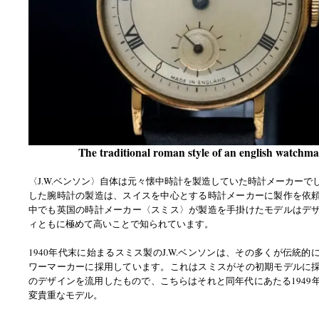
The traditional roman style of an english watchma
〈J.W.ベンソン〉自体は元々懐中時計を製造していた時計メーカーで
した腕時計の製造は、スイスを中心とする時計メーカーに製作を依
中でも英国の時計メーカー〈スミス〉が製造を手掛けたモデルはデ
ィともに極めて高いことで知られています。
1940年代末に始まるスミス製のJ.W.ベンソンは、その多くが伝統的
ワーマーカーに採用しています。これはスミスがその初期モデルに
のデザインを流用したもので、こちらはそれと同年代にあたる1949
変貴重なモデル。