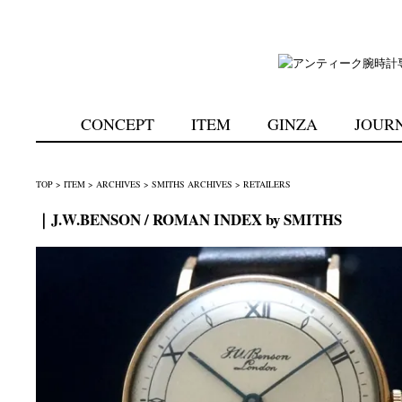
CONCEPT
ITEM
GINZA
JOUR
TOP
>
ITEM
>
ARCHIVES
>
SMITHS ARCHIVES
>
RETAILERS
｜J.W.BENSON / ROMAN INDEX by SMITHS