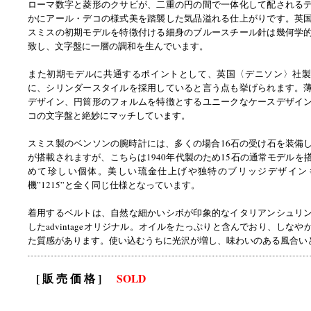
ローマ数字と菱形のクサビが、二重の円の間で一体化して配される
かにアール・デコの様式美を踏襲した気品溢れる仕上がりです。英
スミスの初期モデルを特徴付ける細身のブルースチール針は幾何学
致し、文字盤に一層の調和を生んでいます。
また初期モデルに共通するポイントとして、英国〈デニソン〉社製
に、シリンダースタイルを採用していると言う点も挙げられます。
デザイン、円筒形のフォルムを特徴とするユニークなケースデザイ
コの文字盤と絶妙にマッチしています。
スミス製のベンソンの腕時計には、多くの場合16石の受け石を装備
が搭載されますが、こちらは1940年代製のため15石の通常モデルを
めて珍しい個体。美しい琉金仕上げや独特のブリッジデザイン
機”1215”と全く同じ仕様となっています。
着用するベルトは、自然な細かいシボが印象的なイタリアンシュリ
したadvintageオリジナル。オイルをたっぷりと含んでおり、しな
た質感があります。使い込むうちに光沢が増し、味わいのある風合い
[ 販 売 価 格 ]
SOLD