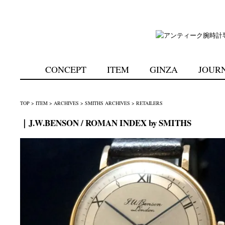
CONCEPT
ITEM
GINZA
JOUR
TOP
>
ITEM
>
ARCHIVES
>
SMITHS ARCHIVES
>
RETAILERS
｜J.W.BENSON / ROMAN INDEX by SMITHS