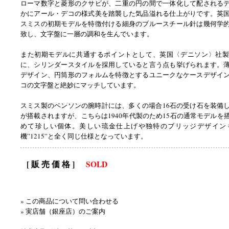
ローマ数字と菱形のクサビが、二重の円の間で一体化して配される
かにアール・デコの様式美を踏襲した気品溢れる仕上がりです。英
スミスの初期モデルを特徴付ける細身のブルースチール針は幾何学
致し、文字盤に一層の調和を生んでいます。
また初期モデルに共通するポイントとして、英国〈デニソン〉社製
に、シリンダースタイルを採用していると言う点も挙げられます。
デザイン、円筒形のフォルムを特徴とするユニークなケースデザイ
コの文字盤と絶妙にマッチしています。
スミス製のベンソンの腕時計には、多くの場合16石の受け石を装備
が搭載されますが、こちらは1940年代製のため15石の通常モデルを
めて珍しい個体。美しい琉金仕上げや独特のブリッジデザイン
機”1215”と全く同じ仕様となっています。
[ 販 売 価 格 ]
SOLD
» この商品について問い合わせる
» 実店舗（銀座店）のご案内