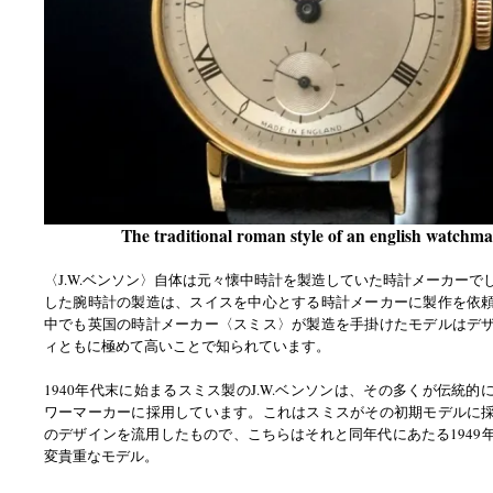
The traditional roman style of an english watchma
〈J.W.ベンソン〉自体は元々懐中時計を製造していた時計メーカーで
した腕時計の製造は、スイスを中心とする時計メーカーに製作を依
中でも英国の時計メーカー〈スミス〉が製造を手掛けたモデルはデ
ィともに極めて高いことで知られています。
1940年代末に始まるスミス製のJ.W.ベンソンは、その多くが伝統的
ワーマーカーに採用しています。これはスミスがその初期モデルに
のデザインを流用したもので、こちらはそれと同年代にあたる1949
変貴重なモデル。