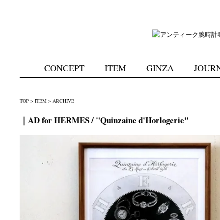
CONCEPT
ITEM
GINZA
JOUR
TOP
>
ITEM
>
ARCHIVE
｜AD for HERMES / "Quinzaine d'Horlogerie"