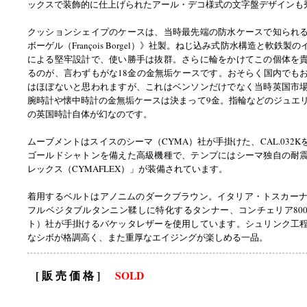
ックスで装飾的に仕上げられたアール・デコ様式の文字盤デザインも
クッションシェイプのケースは、当時最先端の防水ケースで知られ
ボーゲル（François Borgel）》社製。ねじ込み式防水構造と軟鉄製
による堅牢設計で、使い勝手は抜群。さらに輪をかけてこの個体を
るのが、言わずもがな18金の金無垢ケースです。おそらく国内でも
はほぼないと思われますが、これはベンソンだけでなく当時英国市
腕時計や懐中時計の金無垢ケースは決まって9金。指輪などのジュエリ
の英国時計自体が幻なのです。
ムーブメントはスイスのシーマ（CYMA）社が手掛けた、CAL.032
ゴールドシャトンを備えた高級機種で、テンプにはシーマ独自の耐
レックス（CYMAFLEX）」が装備されています。
着用するベルトはアノニムのダークブラウン。イタリア・トスカーナで
フルベジタブルタンニン鞣しに特化するタンナー、コンチェリア80
ト）社が手掛けるバケッタレザーを使用しています。シュリンク工
なシボが格調高く、また重厚なエイジングが楽しめる一品。
[ 販 売 価 格 ]
SOLD