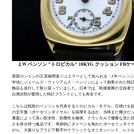
J.W.ベンソン "トロピカル" 18KYG クッション FBケー
英国ロンドンの王室御用達ジュエラーとして知られる〈J.W.ベンソン〉
年頃にジェームス・ウィリアムス・ベンソンによって創業された時
飾品も並行して取り扱っていました。日本では、戦後復興の立役者
白洲次郎が愛用した時計ブランドとしても有名です。
こちらは戦前のベンソンを代表するトロピカル・モデル。日焼けを
の文字盤（ポーセリンダイヤル）を採用するほか、当時まだ稀少だ
裏蓋によって高い防水性、防塵性を確保。クラシカルで優雅な見た
さを併せ持つ逸品です。奇跡的にダメージを免れたポーセリンダイ
がら、大振りなアラビア数字やクラシックなオニオンハンド、レイ