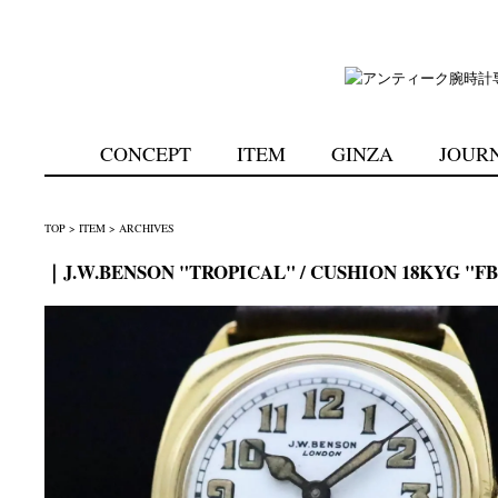
CONCEPT
ITEM
GINZA
JOUR
TOP
>
ITEM
>
ARCHIVES
｜J.W.BENSON "TROPICAL" / CUSHION 18KYG "FB"