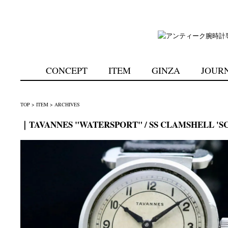
CONCEPT
ITEM
GINZA
JOUR
TOP
>
ITEM
>
ARCHIVES
｜TAVANNES "WATERSPORT" / SS CLAMSHELL 'SCA