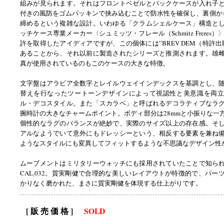
組みが見られます。それはフロントベゼルとバックケースが入れ子
付きの風防をゴムパッキンで挟み込むことで防水性を確保し、裏側か
締めるという複雑な設計。いわゆる「クラムシェルケース」構造と
ッチケース専業メーカー〈シュミッツ・フレール（Schmitz Freres）
許を取得したアイディアですが、この個体には”BREV DEM（特許出
あることから、それ以前に製造されたシリーズと推測されます。雄
真が使用されているのもこのケースの大きな特徴。
文字盤はアラビア全数字とレイルウェイインデックスを基調とし、
替えを行なったツートーンデザインによって視認性と美意識を両立
ル・デコスタイル。また「スカラベ」と呼ばれるデコラティブなラ
腕時計の大きなチャームポイント。ボディ部分は28mmと小振りな一
個性的なラグのバランスが絶妙で、実際のサイズ以上の存在感。そ
アルなようでいて意外にもドレッシーという、相反する要素を兼ね
ようなスタイルにも変異してフィットするような不思議なデザイン性
ムーブメントはミリタリーウォッチにも採用されていたことで知ら
CAL.032。質実剛健で合理的な美しいレイアウトが特徴的で、パー
かりなく磨かれた、まさに質実剛健を体現する仕上がりです。
[ 販 売 価 格 ]
SOLD