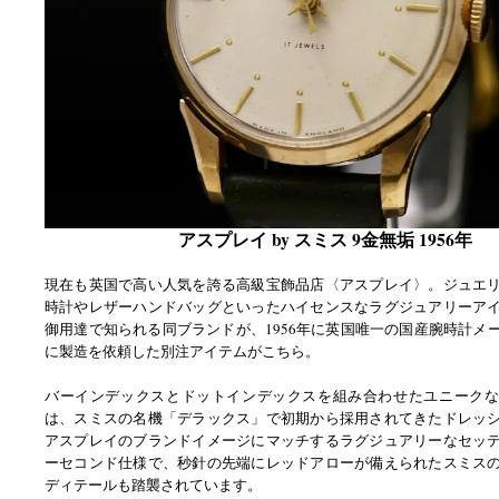
アスプレイ by スミス 9金無垢 1956年
現在も英国で高い人気を誇る高級宝飾品店〈アスプレイ〉。ジュエ
時計やレザーハンドバッグといったハイセンスなラグジュアリーア
御用達で知られる同ブランドが、1956年に英国唯一の国産腕時計メ
に製造を依頼した別注アイテムがこちら。
バーインデックスとドットインデックスを組み合わせたユニークな
は、スミスの名機「デラックス」で初期から採用されてきたドレッ
アスプレイのブランドイメージにマッチするラグジュアリーなセッ
ーセコンド仕様で、秒針の先端にレッドアローが備えられたスミス
ディテールも踏襲されています。