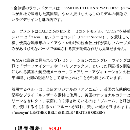
9金無垢のラウンドケースは、”SMITHS CLOCKS & WATCHES"（
スが自社で製造した英国製。やや大振りなのもこのモデルの特徴で
いラグデザインも魅力的です。
ムーブメントはCAL.1215のセンターセコンドモデル、"27.CS.”を
ンバーは「27cm、センターセコンド（Center Second）」を意味し
様、優美な流線形のレイアウトや独特の粒金仕上げが美しいムーブ
みがあり頑丈なパーツで構成される質実剛健な作りも見逃せません。
ちなみに裏蓋に見られるプレゼンテーションのエングレーヴィング
戦で「ボーファイター」や「ハリファックス」といった戦闘機を製
知られる英国の航空機メーカー、フェアリー・アヴィエーションの社員
年退職した際の記念品として贈呈されたことが記載されています。
着用するベルトは、当店オリジナルの〈アノニム〉。英国の伝統的
堅牢なブライドルレザーを素材に使用し、英国のナショナルカラー
リーンをセレクト。表面に白く浮き出ているのは「ブルーム」と呼
で、使用するうちに徐々にブルームが取れ、美しい光沢が生まれます
»"anonym" LEATHER BELT (BRIDLE / BRITISH GREEN)
[ 販 売 価 格 ]
SOLD