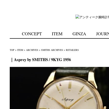
CONCEPT
ITEM
GINZA
JOUR
TOP
>
ITEM
>
ARCHIVES
>
SMITHS ARCHIVES
>
RETAILERS
｜Asprey by SMITHS / 9KYG 1956