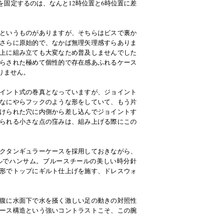
を固定するのは、なんと12時位置と6時位置に差
というものがありますが、そちらはビスで裏か
さらに原始的で、なかば無理矢理感すらありま
上に組み立ても大変なため普及しませんでした
らされた極めて個性的で存在感あふれるケース
りません。
イント式の巻真となっていますが、ジョイント
なにやらフックのような形をしていて、もう片
けられた穴に内側から差し込んでジョイントす
られる小さな点の窪みは、組み上げる際にこの
クタンギュラーケースを採用しておきながら、
ルでハンサム。ブルースチールの美しい時分針
形でトップにギルト仕上げを施す、ドレスウォ
腹に水面下で水を掻く激しい足の動きの対照性
ース構造という強いコントラストこそ、この腕