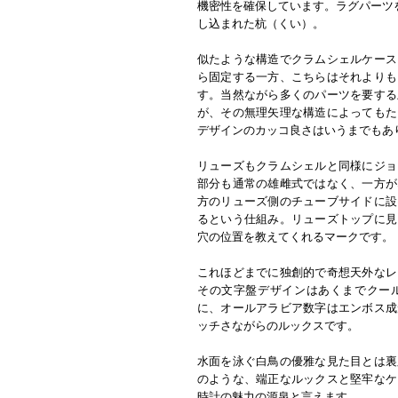
機密性を確保しています。ラグパーツ
し込まれた杭（くい）。
似たような構造でクラムシェルケース
ら固定する一方、こちらはそれよりも
す。当然ながら多くのパーツを要する
が、その無理矢理な構造によってもた
デザインのカッコ良さはいうまでもあ
リューズもクラムシェルと同様にジョ
部分も通常の雄雌式ではなく、一方が
方のリューズ側のチューブサイドに設
るという仕組み。リューズトップに見
穴の位置を教えてくれるマークです。
これほどまでに独創的で奇想天外なレ
その文字盤デザインはあくまでクー
に、オールアラビア数字はエンボス成
ッチさながらのルックスです。
水面を泳ぐ白鳥の優雅な見た目とは裏
のような、端正なルックスと堅牢なケ
時計の魅力の源泉と言えます。