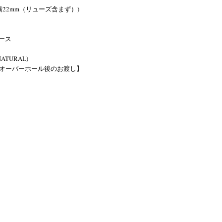
 横22mm（リューズ含まず）)
ース
9
NATURAL)
オーバーホール後のお渡し】