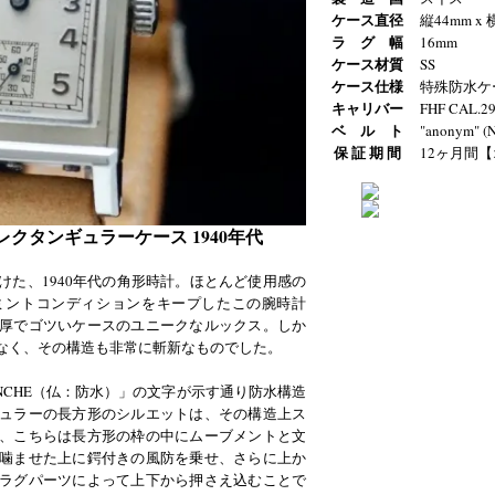
ケース直径
縦44mm x
ラ グ 幅
16mm
ケース材質
SS
ケース仕様
特殊防水ケ
キャリバー
FHF CAL.2
ベ ル ト
"anonym" (
保 証 期 間
12ヶ月間【
防水レクタンギュラーケース 1940年代
けた、1940年代の角形時計。ほとんど使用感の
ミントコンディションをキープしたこの腕時計
厚でゴツいケースのユニークなルックス。しか
なく、その構造も非常に斬新なものでした。
NCHE（仏：防水）」の文字が示す通り防水構造
ュラーの長方形のシルエットは、その構造上ス
、こちらは長方形の枠の中にムーブメントと文
噛ませた上に鍔付きの風防を乗せ、さらに上か
ラグパーツによって上下から押さえ込むことで