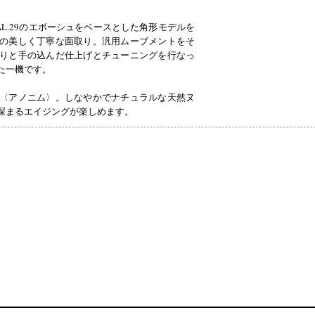
L.29のエボーシュをベースとした角形モデルを
の美しく丁寧な面取り。汎用ムーブメントをそ
りと手の込んだ仕上げとチューニングを行なっ
た一機です。
〈アノニム〉。しなやかでナチュラルな天然ヌ
深まるエイジングが楽しめます。