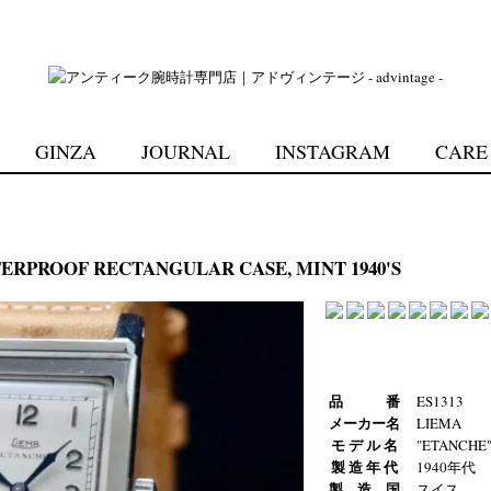
GINZA
JOURNAL
INSTAGRAM
CARE
ERPROOF RECTANGULAR CASE, MINT 1940'S
品 番
ES1313
メーカー名
LIEMA
モ デ ル 名
"ETANCHE
製 造 年 代
1940年代
製 造 国
スイス