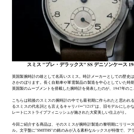
スミス "プレ・デラックス" SS デニソンケース 19
英国製腕時計の雄として名高いスミス。時計メーカーとしての歴史は古
さかのぼります。長く自動車や軍需製品の製造を中心としていた時
英国製のムーブメントを搭載した腕時計を発表したのが、1947年のこ
こちらは戦後のスミスの腕時計の中でも最初期に作られたと思われ
るスミスの代名詞とも言えるキャリバー”1215”は、旧モデルにしか
レートにストライプフィニッシュが施された大変美しい仕上がり。
今回ご紹介する商品は、そのスミスが腕時計製造の黎明期にリリー
ル。文字盤に”SMITHS”の銘のみが入る素朴なルックスが特徴で、ア