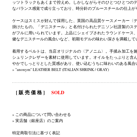
ッツトラックもあくまで控えめ。しかしながらそのひとつひとつの
なバランス感覚で成り立っており、時分針のブルースチールの仕上が
ケースはスミスが好んで採用した、英国の高品質ケースメーカー〈
掛けたもの。「デニスチール」と名付けられたデニソン社謹製のス
がフルに用いられています。上品にシェイプされたラウンドケース
健なデニスチールの風合いなど、初期モデルの味わい深さを満載して
着用するベルトは、当店オリジナルの〈アノニム〉。手揉み加工を
シュリンクレザーを素材に使用しています。オイルをたっぷりと含
やかでしっとりとした質感があり、使い込むうちに味わいのある風合
» "anonym" LEATHER BELT (ITALIAN SHRINK / GRAY)
[ 販 売 価 格 ]
SOLD
» この商品について問い合わせる
» 実店舗（銀座店）のご案内
特定商取引法に基づく表記