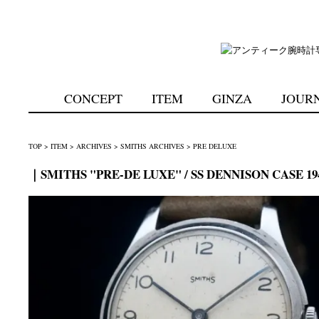
CONCEPT
ITEM
GINZA
JOUR
TOP
>
ITEM
>
ARCHIVES
>
SMITHS ARCHIVES
>
PRE DELUXE
｜SMITHS "PRE-DE LUXE" / SS DENNISON CASE 19