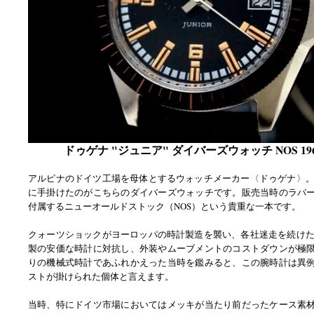
ドゥゲナ "ジュニア" ダイバーズウォッチ NOS 19
アルピナのドイツ工場を母体とするウォッチメーカー〈ドゥゲナ〉。同
に手掛けたのがこちらのダイバーズウォッチです。販売当時のラバ
付属するニューオールドストック（NOS）という貴重な一本です。
クォーツショックがヨーロッパの時計製造を襲い、各社迷走を続けた1
製の安価な時計に対抗し、外装やムーブメントのコストダウンが極
りの機械式時計であふれかえった当時を鑑みると、この腕時計は異
ストが掛けられた個体と言えます。
当時、特にドイツ市場においてはメッキが当たり前だったケース素