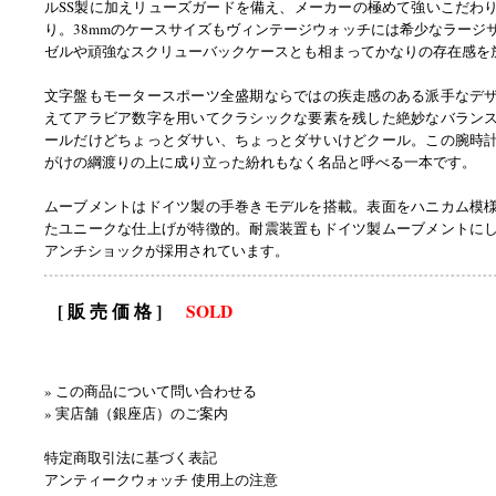
ルSS製に加えリューズガードを備え、メーカーの極めて強いこだわ
り。38mmのケースサイズもヴィンテージウォッチには希少なラージ
ゼルや頑強なスクリューバックケースとも相まってかなりの存在感を
文字盤もモータースポーツ全盛期ならではの疾走感のある派手なデ
えてアラビア数字を用いてクラシックな要素を残した絶妙なバラン
ールだけどちょっとダサい、ちょっとダサいけどクール。この腕時
がけの綱渡りの上に成り立った紛れもなく名品と呼べる一本です。
ムーブメントはドイツ製の手巻きモデルを搭載。表面をハニカム模
たユニークな仕上げが特徴的。耐震装置もドイツ製ムーブメントに
アンチショックが採用されています。
[ 販 売 価 格 ]
SOLD
» この商品について問い合わせる
» 実店舗（銀座店）のご案内
特定商取引法に基づく表記
アンティークウォッチ 使用上の注意