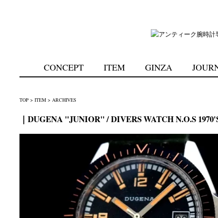
CONCEPT
ITEM
GINZA
JOUR
TOP
>
ITEM
>
ARCHIVES
｜DUGENA "JUNIOR" / DIVERS WATCH N.O.S 1970'