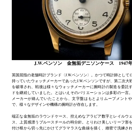
J.W.ベンソン 金無垢デニソンケース 1947
英国屈指の老舗時計ブランド〈J.W.ベンソン〉。かつて時計師として
持っていたウォッチメーカーであったJ.W.ベンソンですが、第二次大
を破壊され、戦後は様々なウォッチメーカーに腕時計の製造を委託
ドを継続していました。とはいえそのバリエーションは多彩の一言
メーカーが絡んでいたことから、文字盤はもとよりムーブメントや
で、様々なデザインや機構の腕時計が存在します。
端正な金無垢のラウンドケース、控えめなアラビア数字とレイルウ
ス、上質感漂うブルースチールの時分針。とりわけ美しいリーフ形
付け根から切っ先にかけてグラマラスな曲線を描く、緻密で洗練さ