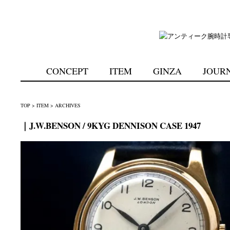
CONCEPT
ITEM
GINZA
JOUR
TOP
>
ITEM
>
ARCHIVES
｜J.W.BENSON / 9KYG DENNISON CASE 1947