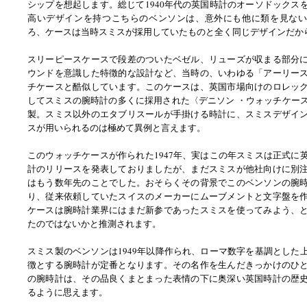
シップを想起します。総じて1940年代の英国時計のオーソドックス
高いデザインを持つこちらのベンソンは、意外にも他に類を見ない
ろ、ケースは当時スミスが採用していたものと全く同じデザインだか
スリーピースケースで段差のついたベゼル、リューズが収まる部分
ウンドを意識した特徴的な設計など、当時の、いわゆる「アーリー
チケースと酷似しています。このケースは、英国市場向けのロレッ
してスミスの腕時計の多くに採用された〈デニソン ・ウォッチケー
製。スミス以外のエタブリスールが手掛ける時計に、スミスデザイ
スが用いられるのは極めて異例と言えます。
このウォッチケースが作られた1947年、実はこの年スミスは正式に
計のリリースを発表しておりましたが、まだスミスが他社向けに別
はもう数年先のことでした。おそらくその背景でこのベンソンの腕
り、従来依頼していたスイスのメーカーにムーブメントと文字盤を
ケースは腕時計業界にはまだ新参であったスミスを使ってみよう、
たのではないかと推測されます。
スミス製のベンソンは1949年以降作られ、ローマ数字を基調とした
徴とする腕時計が定番となります。その名作を生んだきっかけのひ
の腕時計は、その品良くまとまった表情の下に奥深い英国時計の歴
るように思えます。