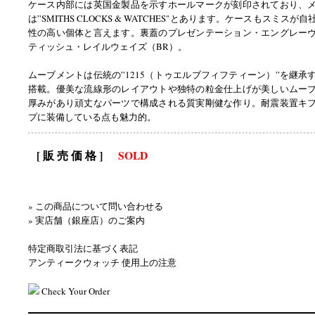
ケース内部には英国金製品を示すホールマークが刻印されており、
は”SMITHS CLOCKS & WATCHES"とあります。ケースもスミス
性の高い個体と言えます。裏蓋のプレゼンテーション・エングレー
ティッシュ・レイルウェイズ（BR）。
ムーブメントは伝統の”1215（トゥエルブフィフティーン）”を継承
搭載。優美な流線形のレイアウトや独特の粒金仕上げが美しいムー
厚みがあり頑丈なパーツで構成される質実剛健な作り。耐震装置キ
プに装備している点も魅力的。
[ 販 売 価 格 ]
SOLD
» この商品について問い合わせる
» 実店舗（銀座店）のご案内
特定商取引法に基づく表記
アンティークウォッチ 使用上の注意
Check Your Order