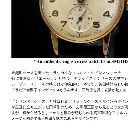
"An authentic english dress watch from SMITH
金無垢ケースを纏ったクラシカルな〈スミス〉のドレスウォッチ。
特に豊富なバリエーションを持つ「デラックス」シリーズの中でも
い、ブルースチールの時分針が印象的な一本です。英国時計らしい
アラビア全数字インデックスが生み出す、正統派を貫く表情が魅力的
「シリンダーケース」と呼ばれるソリッドなケースデザインもポイ
が垂直に立ち上がった円筒形のため、文字盤正面から見るとラグが
すが、横から見るとしっかりと厚みが感じられる質実剛健なフォルム
メージが同居する不思議な魅力のあるデザインです。