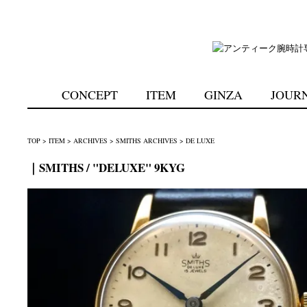
CONCEPT
ITEM
GINZA
JOUR
TOP
>
ITEM
>
ARCHIVES
>
SMITHS ARCHIVES
>
DE LUXE
｜SMITHS / "DELUXE" 9KYG