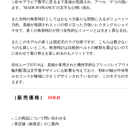
ン針やアラビア数字に至るまで直線が意識され、アール・デコの強
ます。"MADE IN FRANCE"の文字も心憎い演出。
また当時の角形時計としてはかなり大振りな部類に入るボリューミ
力的。直線が強調されエッジの切り立った力強いレクタングルシェ
十分で、多くの角形時計が持つ女性的なイメージとは大きく異なる仕
またこのモデルの多くは固定式のラグ仕様ですが、こちらは数少な
うのも嬉しいところ。角形時計は比較的ベルトの種類を選ばないの
に合わせて着け替えを楽しめるのもメリットです。
自社ムーブのT18は、直線が多用された幾何学的なブリッジレイアウ
輪列配置は文字盤デザインにも影響を与えており、秒針の軸が中央
ルセコンドが極端に小さくデザインされているのが、このモデルの
えます。
[ 販 売 価 格 ]
SOLD
» この商品について問い合わせる
» 実店舗（銀座店）のご案内