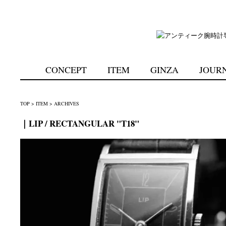
CONCEPT
ITEM
GINZA
JOUR
TOP
>
ITEM
>
ARCHIVES
｜LIP / RECTANGULAR "T18"