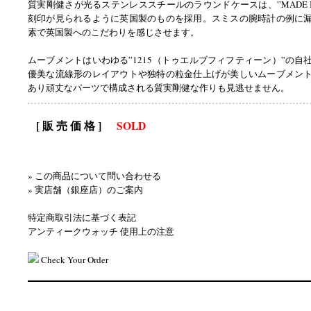
質実剛健さが光るステンレススチールのラウンドケースは、”MADE IN 
刻印が見られるように英国製のものを採用。スミスの腕時計の例に
素で英国製へのこだわりを感じさせます。
ムーブメントはいわゆる”1215（トゥエルブフィフティーン）”の自
優美な流線形のレイアウトや独特の粒金仕上げが美しいムーブメン
あり頑丈なパーツで構成される質実剛健な作りも見逃せません。
[ 販 売 価 格 ]
SOLD
» この商品について問い合わせる
» 実店舗（銀座店）のご案内
特定商取引法に基づく表記
アンティークウォッチ 使用上の注意
Check Your Order