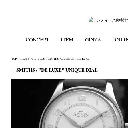
CONCEPT
ITEM
GINZA
JOUR
TOP
>
ITEM
>
ARCHIVES
>
SMITHS ARCHIVES
>
DE LUXE
｜SMITHS / "DE LUXE" UNIQUE DIAL