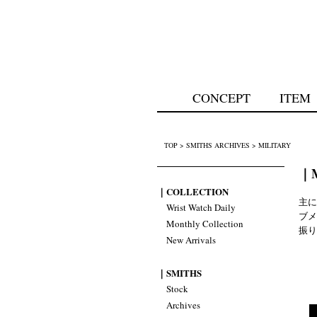
CONCEPT
ITEM
TOP
>
SMITHS ARCHIVES
>
MILITARY
｜M
｜COLLECTION
主に
Wrist Watch Daily
ブメ
Monthly Collection
振り
New Arrivals
｜SMITHS
Stock
Archives