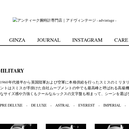
GINZA
JOURNAL
INSTAGRAM
CARE
ILITARY
1960年代後半から英国陸軍および空軍に本格供給を行ったスミスのミリタ
ントはスミスが手掛けた自社ムーブメントの中でも最高峰と呼ばれる高級機
なサイズ感や力強くもクールなルックスの文字盤も相まって、シーンを選ば
PRE DELUXE
-
DE LUXE
-
ASTRAL
-
EVEREST
-
IMPERIAL