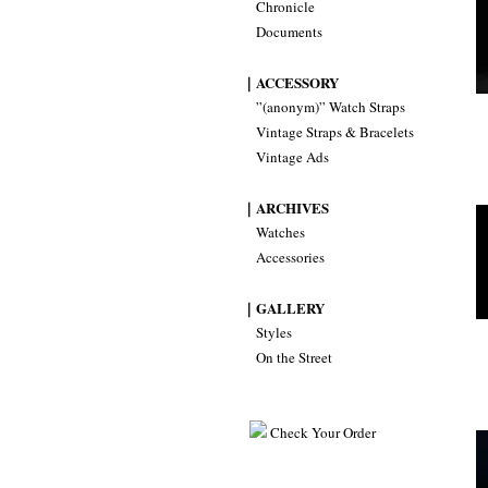
Chronicle
Documents
｜ACCESSORY
”(anonym)” Watch Straps
Vintage Straps & Bracelets
Vintage Ads
｜ARCHIVES
Watches
Accessories
｜GALLERY
Styles
On the Street
Check Your Order