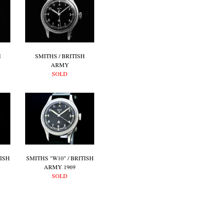
H
SMITHS / BRITISH
ARMY
SOLD
TISH
SMITHS "W10" / BRITISH
ARMY 1969
SOLD